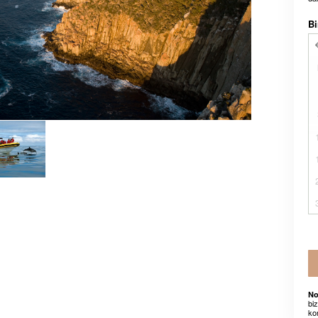
Bi
No
bi
ko