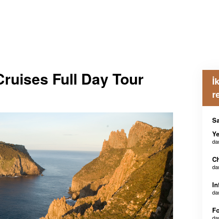
ruises Full Day Tour
İ
r
Sa
Ye
da
Ch
da
In
da
Fo
da