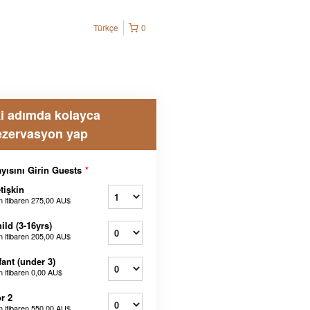
Türkçe
0
ki adımda kolayca
ezervasyon yap
yısını Girin Guests
*
tişkin
n itibaren
275,00 AU$
ild (3-16yrs)
n itibaren
205,00 AU$
fant (under 3)
n itibaren
0,00 AU$
r 2
n itibaren
550,00 AU$