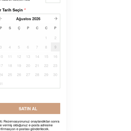
r Tarih Seçin
*
Ağustos
2026
P
S
Ç
P
C
C
P
1
2
3
4
5
6
7
8
9
10
11
12
13
14
15
16
17
18
19
20
21
22
23
24
25
26
27
28
29
30
31
SATIN AL
Rezervasyonunuz onaylandıktan sonra
t:
ze vermiş olduğunuz e-posta adresine
nfirmasyon e-postası gönderilecek.